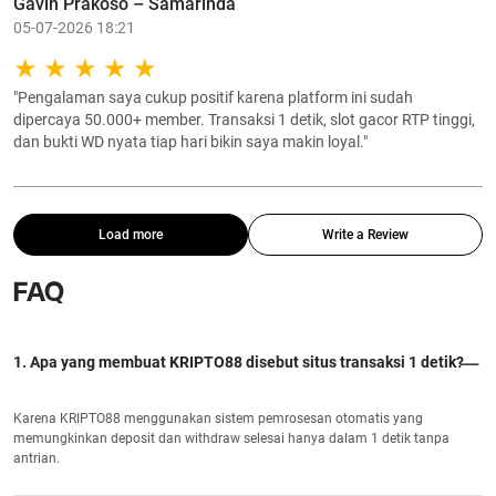
Gavin Prakoso – Samarinda
05-07-2026 18:21
"Pengalaman saya cukup positif karena platform ini sudah
dipercaya 50.000+ member. Transaksi 1 detik, slot gacor RTP tinggi,
dan bukti WD nyata tiap hari bikin saya makin loyal."
Load more
Write a Review
FAQ
1. Apa yang membuat KRIPTO88 disebut situs transaksi 1 detik?
Karena KRIPTO88 menggunakan sistem pemrosesan otomatis yang
memungkinkan deposit dan withdraw selesai hanya dalam 1 detik tanpa
antrian.