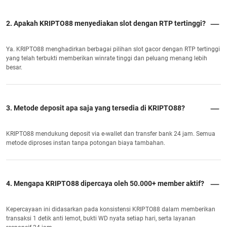
2. Apakah KRIPTO88 menyediakan slot dengan RTP tertinggi?
Ya. KRIPTO88 menghadirkan berbagai pilihan slot gacor dengan RTP tertinggi
yang telah terbukti memberikan winrate tinggi dan peluang menang lebih
besar.
3. Metode deposit apa saja yang tersedia di KRIPTO88?
KRIPTO88 mendukung deposit via e-wallet dan transfer bank 24 jam. Semua
metode diproses instan tanpa potongan biaya tambahan.
4. Mengapa KRIPTO88 dipercaya oleh 50.000+ member aktif?
Kepercayaan ini didasarkan pada konsistensi KRIPTO88 dalam memberikan
transaksi 1 detik anti lemot, bukti WD nyata setiap hari, serta layanan