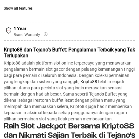
Show all features
1 Year
Brand Warranty
Kripto88 dan Tejano's Buffet: Pengalaman Terbaik yang Tak
Terlupakan
Kripto88 adalah platform slot online terpercaya yang menawarkan
pengalaman bermain slot gacor dengan peluang kemenangan tinggi
bagi para pemain di seluruh Indonesia. Dengan koleksi permainan
yang lengkap dan sistem yang canggih,
Kripto88
telah menjadi
pilihan utama para pecinta slot yang ingin merasakan sensasi
bermain dengan hadiah besar. Sama seperti Tejano's Buffet yang
dikenal sebagai restoran buffet lezat dengan pilihan menu yang
melimpah dan memuaskan selera, Kripto88 juga hadir memberikan
kepuasan maksimal kepada setiap penggunanya dengan ragam
pilihan permainan slot yang tidak pernah membosankan.
Raih Slot Jackpot Bersama Kripto88
dan Nikmati Sajian Terbaik di Tejano's