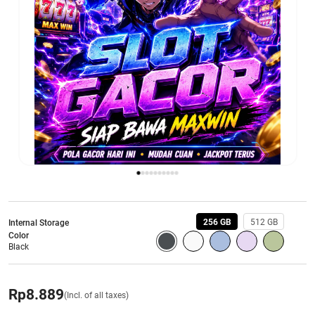
256 GB
512 GB
Internal Storage
Color
Black
Rp
8.889
(Incl. of all taxes)