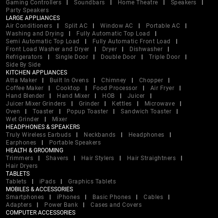
Gaming Controllers
Soundbars
Home Theatre
Speakers
Party Speakers
LARGE APPLIANCES
Air Conditioners
Split AC
Window AC
Portable AC
Washing and Drying
Fully Automatic Top Load
Semi Automatic Top Load
Fully Automatic Front Load
Front Load Washer and Dryer
Dryer
Dishwasher
Refrigerators
Single Door
Double Door
Triple Door
Side By Side
KITCHEN APPLIANCES
Atta Maker
Built In Ovens
Chimney
Chopper
Coffee Maker
Cooktop
Food Processor
Air Fryer
Hand Blender
Hand Mixer
HOB
Juicer
Juicer Mixer Grinders
Grinder
Kettles
Microwave
Oven
Toaster
Popup Toaster
Sandwich Toaster
Wet Grinder
Mixer
HEADPHONES & SPEAKERS
Truly Wireless Earbuds
Neckbands
Headphones
Earphones
Portable Speakers
HEALTH & GROOMING
Trimmers
Shavers
Hair Stylers
Hair Straightners
Hair Dryers
TABLETS
Tablets
iPads
Graphics Tablets
MOBILES & ACCESSORIES
Smartphones
iPhones
Basic Phones
Cables
Adapters
Power Bank
Cases and Covers
COMPUTER ACCESSORIES