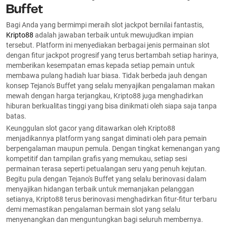
Buffet
Bagi Anda yang bermimpi meraih slot jackpot bernilai fantastis,
Kripto88
adalah jawaban terbaik untuk mewujudkan impian
tersebut. Platform ini menyediakan berbagai jenis permainan slot
dengan fitur jackpot progresif yang terus bertambah setiap harinya,
memberikan kesempatan emas kepada setiap pemain untuk
membawa pulang hadiah luar biasa. Tidak berbeda jauh dengan
konsep Tejano's Buffet yang selalu menyajikan pengalaman makan
mewah dengan harga terjangkau, Kripto88 juga menghadirkan
hiburan berkualitas tinggi yang bisa dinikmati oleh siapa saja tanpa
batas.
Keunggulan slot gacor yang ditawarkan oleh Kripto88
menjadikannya platform yang sangat diminati oleh para pemain
berpengalaman maupun pemula. Dengan tingkat kemenangan yang
kompetitif dan tampilan grafis yang memukau, setiap sesi
permainan terasa seperti petualangan seru yang penuh kejutan.
Begitu pula dengan Tejano's Buffet yang selalu berinovasi dalam
menyajikan hidangan terbaik untuk memanjakan pelanggan
setianya, Kripto88 terus berinovasi menghadirkan fitur-fitur terbaru
demi memastikan pengalaman bermain slot yang selalu
menyenangkan dan menguntungkan bagi seluruh membernya.